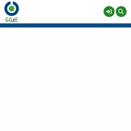
Centrum voor beZINning
Meer
Service & help
Sneltoetsen