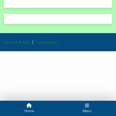
Service & help
Sneltoetsen
Home
Menu