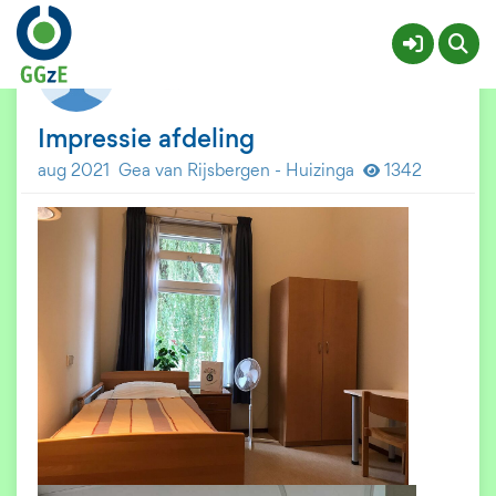
GGzE Nestor - GP opname
Meer
Impressie afdeling
aug 2021
Gea van Rijsbergen - Huizinga
1342