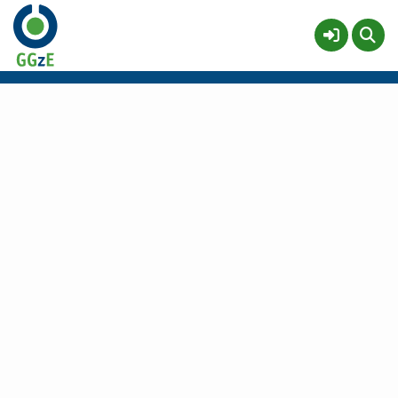
't Bint
Meer
Service & help
Sneltoetsen