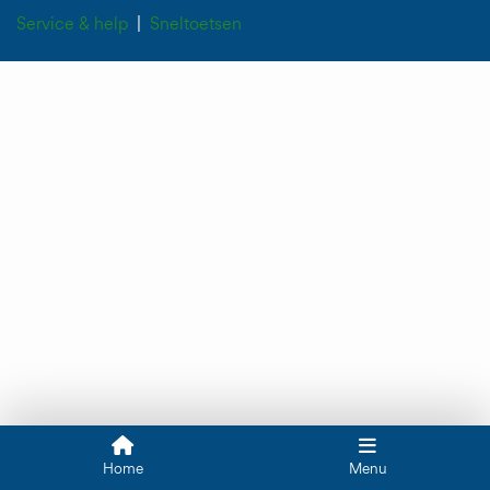
Service & help
Sneltoetsen
Home
Menu