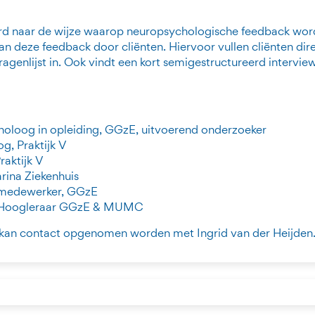
erd naar de wijze waarop neuropsychologische feedback wor
n deze feedback door cliënten. Hiervoor vullen cliënten dire
genlijst in. Ook vindt een kort semigestructureerd interview
choloog in opleiding, GGzE, uitvoerend onderzoeker
g, Praktijk V
raktijk V
rina Ziekenhuis
k medewerker, GGzE
r & Hoogleraar GGzE & MUMC
 kan contact opgenomen worden met Ingrid van der Heijden