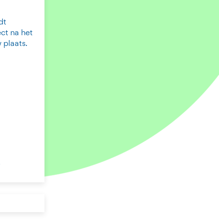
dt
ct na het
 plaats.
.