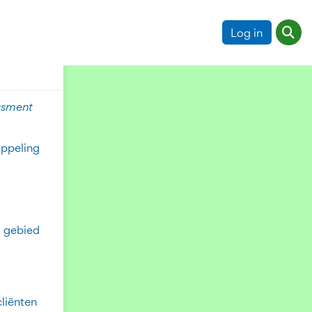
Log in
aten
ssment
oppeling
t gebied
liënten