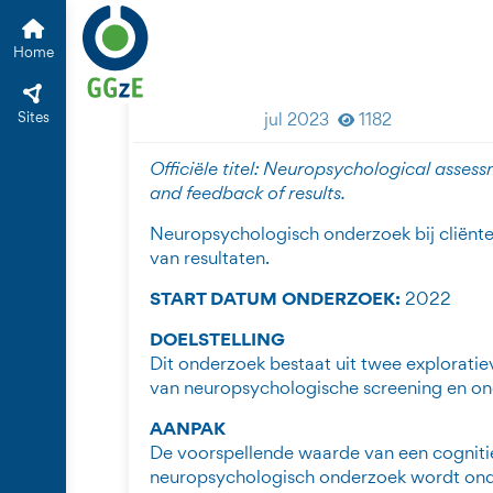
Medisch Psychiatrisch
Home
Neuropsychologisch
Home
psychose: screenin
Sites
jul 2023
1182
Officiële
titel: Neuropsychological assessm
and feedback of results.
Neuropsychologisch onderzoek bij cliënte
van resultaten.
START DATUM ONDERZOEK:
2022
DOELSTELLING
Dit onderzoek bestaat uit twee exploratiev
van neuropsychologische screening en ond
AANPAK
De voorspellende waarde van een cogniti
neuropsychologisch onderzoek wordt onder