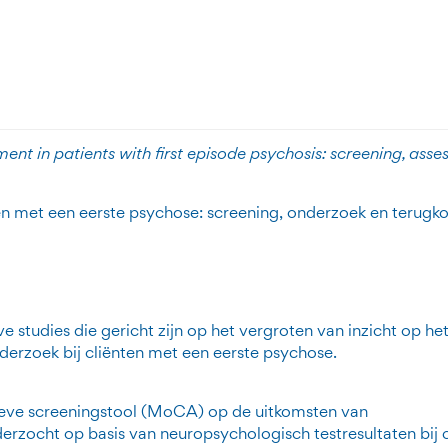
 onderzoek bij cliënten met een eerste
g, onderzoek en terugkoppeling van result
ent in patients with first episode psychosis:
screening, asse
n met een eerste psychose: screening, onderzoek en terugk
e studies die gericht zijn op het vergroten van inzicht op he
erzoek bij cliënten met een eerste psychose.
eve screeningstool (MoCA) op de uitkomsten van
zocht op basis van neuropsychologisch testresultaten bij c